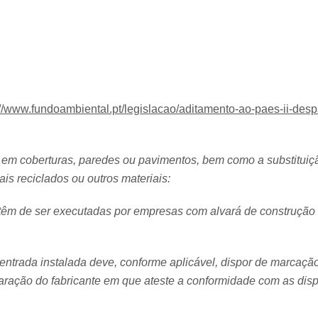
://www.fundoambiental.pt/legislacao/aditamento-ao-paes-ii-d
o em coberturas, paredes ou pavimentos, bem como a substituiçã
is reciclados ou outros materiais:
têm de ser executadas por empresas com alvará de construção 
 entrada instalada deve, conforme aplicável, dispor de marca
claração do fabricante em que ateste a conformidade com as di