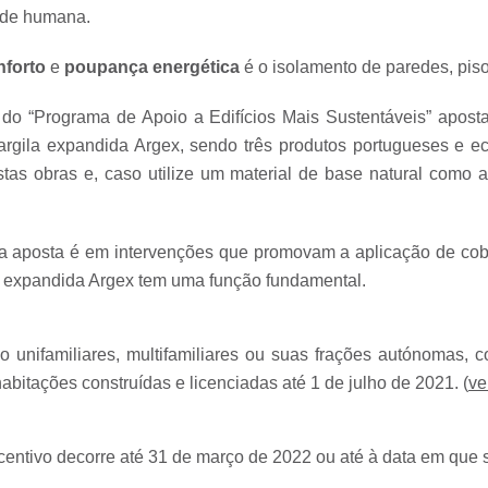
aúde humana.
nforto
e
poupança energética
é o isolamento de paredes, piso
 do “Programa de Apoio a Edifícios Mais Sustentáveis” apos
argila expandida Argex, sendo três produtos portugueses e e
stas obras e, caso utilize um material de base natural como
ma aposta é em intervenções que promovam a aplicação de cobe
ila expandida Argex tem uma função fundamental.
ção unifamiliares, multifamiliares ou suas frações autónomas, 
bitações construídas e licenciadas até 1 de julho de 2021. (
ve
entivo decorre até 31 de março de 2022 ou até à data em que se