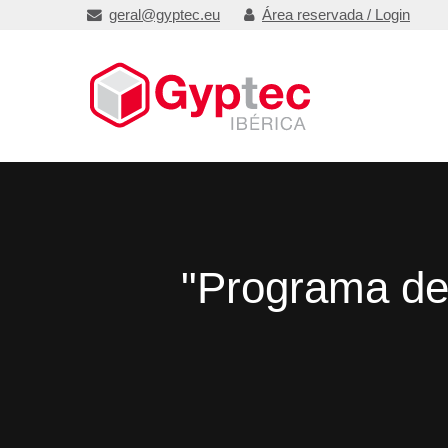
geral@gyptec.eu
Área reservada / Login
"Programa de 