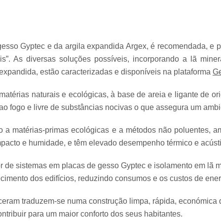
 gesso Gyptec e da argila expandida Argex, é recomendada, e p
s”. As diversas soluções possíveis, incorporando a lã miner
expandida, estão caracterizadas e disponíveis na plataforma
Ge
atérias naturais e ecológicas, à base de areia e ligante de or
ao fogo e livre de substâncias nocivas o que assegura um ambie
o a matérias-primas ecológicas e a métodos não poluentes, 
impacto e humidade, e têm elevado desempenho térmico e acústi
ior de sistemas em placas de gesso Gyptec e isolamento em lã mi
cimento dos edifícios, reduzindo consumos e os custos de ene
eram traduzem-se numa construção limpa, rápida, económica qu
ntribuir para um maior conforto dos seus habitantes.