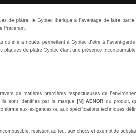
es de plâtre, le Gyptec ibérique a l’avantage de faire partie
e Preceram
.
riats qu’elle a noués, permettent à Gyptec d’être à l’avant-gar
, les plaques de plâtre Gyptec étant une présence incontournabl
travers de matières premières respectueuses de l’environn
 Ils sont identifiés par la marque
[N] AENOR
du produit, q
t conforme aux exigences ou aux spécifications techniques déf
ncombustible, résistant au feu, aux chocs et exempt de substa