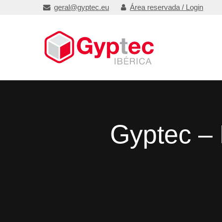
geral@gyptec.eu
Área reservada / Login
Gyptec – 