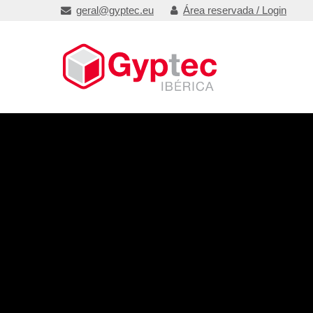
geral@gyptec.eu
Área reservada / Login