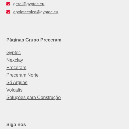
geral@gyptec.eu
apoiotecnico@gyptec.eu
Páginas Grupo Preceram
Gyptec
Nexclay
Preceram
Preceram Norte
Só Argilas
Volcalis
Soluções para Construção
Siga-nos