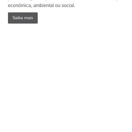
Circu
económica, ambiental ou social.
Saiba mais