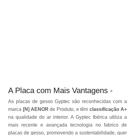
A Placa com Mais Vantagens -
Quali
Comp
As placas de gesso Gyptec são reconhecidas com a
Ar
marca
[N] AENOR
de Produto, e têm
classificação A+
Interi
na qualidade do ar interior. A Gyptec Ibérica utiliza a
e
mais recente e avançada tecnologia no fabrico de
Suste
placas de gesso, promovendo a sustentabilidade, quer