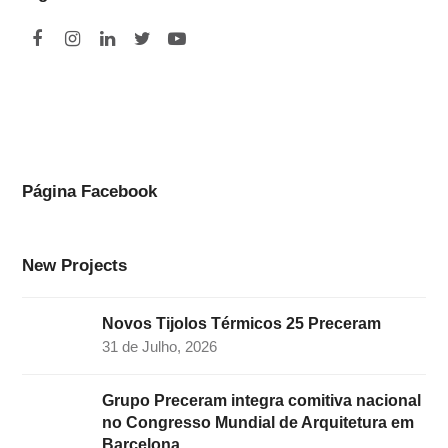
F
I
L
T
Y
a
n
i
w
o
c
s
n
i
u
e
t
k
t
t
b
a
e
t
u
o
g
d
e
b
Página Facebook
o
r
I
r
e
k
a
n
New Projects
m
Novos Tijolos Térmicos 25 Preceram
31 de Julho, 2026
Grupo Preceram integra comitiva nacional
no Congresso Mundial de Arquitetura em
Barcelona