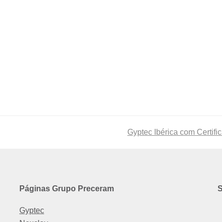
next
Gyptec Ibérica com Certif
post:
Páginas Grupo Preceram
S
Gyptec