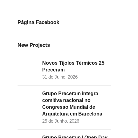
e
t
k
t
t
b
a
e
t
u
o
g
d
e
b
Página Facebook
o
r
I
r
e
k
a
n
New Projects
m
Novos Tijolos Térmicos 25
Preceram
31 de Julho, 2026
Grupo Preceram integra
comitiva nacional no
Congresso Mundial de
Arquitetura em Barcelona
25 de Junho, 2026
Grupo Preceram | Open Day