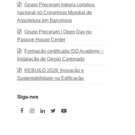
Grupo Preceram integra comitiva
nacional no Congresso Mundial de
Arquitetura em Barcelona
Grupo Preceram | Open Day no
Passive House Center
Formação certificada ISQ Academy –
Instalação de Gesso Cartonado
REBUILD 2026: Inovação e
Sustentabilidade na Edificação
Siga-nos
F
I
L
T
Y
a
n
i
w
o
c
s
n
i
u