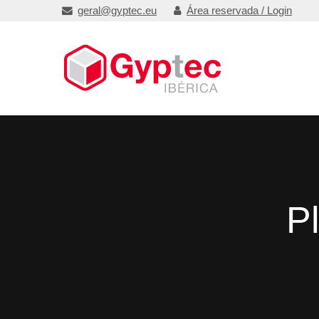
geral@gyptec.eu
Área reservada / Login
P