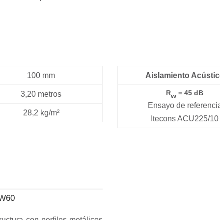
100 mm
Aislamiento Acústi
R
= 45 dB
3,20 metros
w
Ensayo de referenci
28,2 kg/m²
Itecons ACU225/10
MW60
ructura con perfiles metálicos