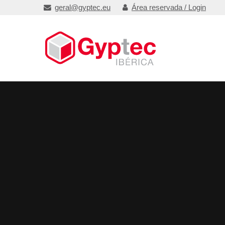
geral@gyptec.eu
Área reservada / Login