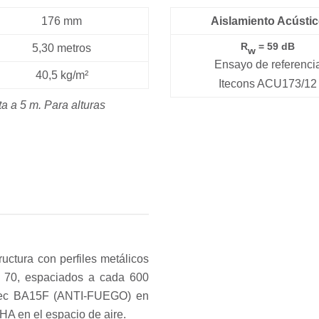
176 mm
Aislamiento Acústi
R
= 59 dB
5,30 metros
w
Ensayo de referenci
40,5 kg/m²
Itecons ACU173/12
ta a 5 m. Para alturas
ructura con perfiles metálicos
 70, espaciados a cada 600
ptec BA15F (ANTI-FUEGO) en
HA en el espacio de aire.