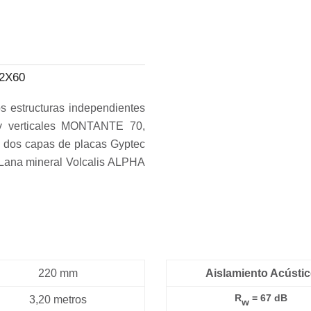
2X60
os estructuras independientes
 y verticales MONTANTE 70,
n dos capas de placas Gyptec
Lana mineral Volcalis ALPHA
220 mm
Aislamiento Acústi
R
= 67 dB
3,20 metros
w