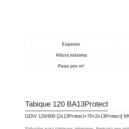
Espesor
Altura máxima
Peso por m²
Tabique 120 BA13Protect
GDIV 120/600 [2x13Protect+70+2x13Protect] 
Solución para tabiques interiores, formada por est