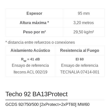
Espesor
95 mm
Altura máxima *
3,20 metros
Peso por m²
29,50 kg/m²
* distancia entre refuerzos o conexiones
Aislamiento Acústico
Resistencia al Fuego
R
= 41 dB
EI 60
w
Ensayo de referencia
Ensayo de referencia
Itecons ACL 002/19
TECNALIA 07414-001
Techo 92 BA13Protect
GCDS 92/750/500 [2xProtect+2xPT60] MW60