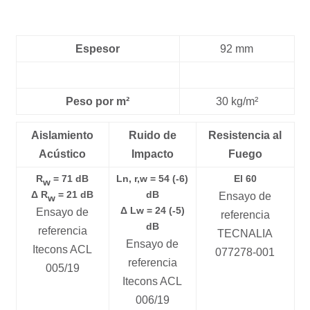
Espesor
92 mm
Peso por m²
30 kg/m²
Aislamiento
Ruido de
Resistencia al
Acústico
Impacto
Fuego
R
= 71 dB
Ln, r,w = 54 (-6)
El 60
w
Δ R
= 21 dB
dB
Ensayo de
w
Δ Lw = 24 (-5)
Ensayo de
referencia
dB
referencia
TECNALIA
Ensayo de
Itecons ACL
077278-001
referencia
005/19
Itecons ACL
006/19