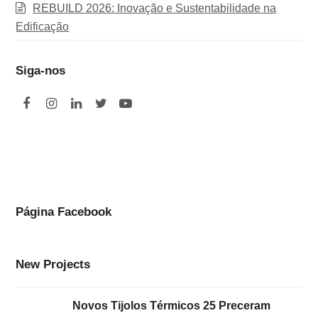
REBUILD 2026: Inovação e Sustentabilidade na
Edificação
Siga-nos
F
I
L
T
Y
a
n
i
w
o
c
s
n
i
u
e
t
k
t
t
b
a
e
t
u
o
g
d
e
b
Página Facebook
o
r
I
r
e
k
a
n
New Projects
m
Novos Tijolos Térmicos 25 Preceram