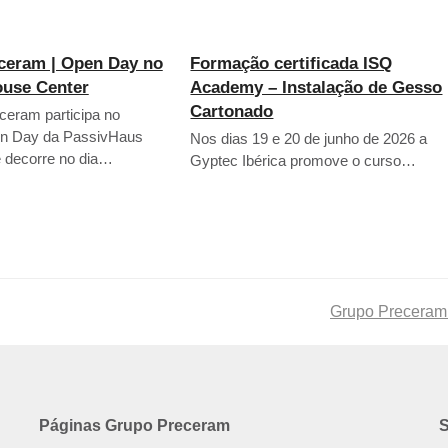
ceram | Open Day no
Formação certificada ISQ
ouse Center
Academy – Instalação de Gesso
Cartonado
eram participa no
n Day da PassivHaus
Nos dias 19 e 20 de junho de 2026 a
e decorre no dia…
Gyptec Ibérica promove o curso…
next
Grupo Preceram 
post:
Páginas Grupo Preceram
S