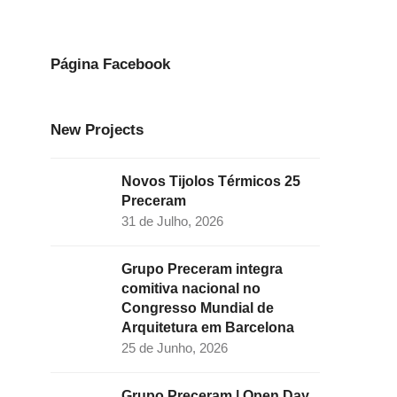
e
t
k
t
t
b
a
e
t
u
o
g
d
e
b
Página Facebook
o
r
I
r
e
k
a
n
New Projects
m
Novos Tijolos Térmicos 25
Preceram
31 de Julho, 2026
Grupo Preceram integra
comitiva nacional no
Congresso Mundial de
Arquitetura em Barcelona
25 de Junho, 2026
Grupo Preceram | Open Day