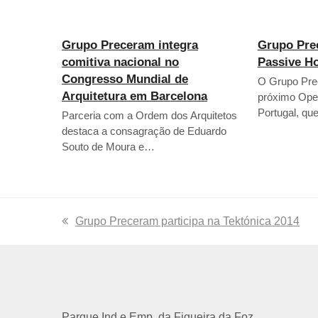
Grupo Preceram integra
Grupo Pre
comitiva nacional no
Passive H
Congresso Mundial de
O Grupo Prec
Arquitetura em Barcelona
próximo Ope
Portugal, qu
Parceria com a Ordem dos Arquitetos
destaca a consagração de Eduardo
Souto de Moura e…
previous
Grupo Preceram participa na Tektónica 2014
post:
Parque Ind.e Emp. da Figueira da Foz