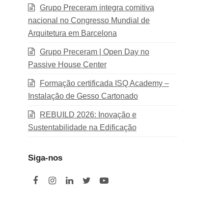
Grupo Preceram integra comitiva
nacional no Congresso Mundial de
Arquitetura em Barcelona
Grupo Preceram | Open Day no
Passive House Center
Formação certificada ISQ Academy –
Instalação de Gesso Cartonado
REBUILD 2026: Inovação e
Sustentabilidade na Edificação
Siga-nos
F
I
L
T
Y
a
n
i
w
o
c
s
n
i
u