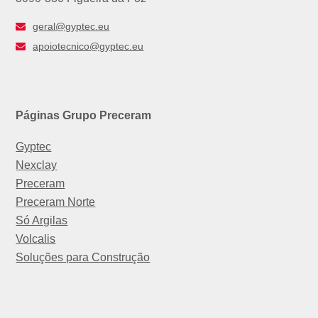
geral@gyptec.eu
apoiotecnico@gyptec.eu
Páginas Grupo Preceram
Gyptec
Nexclay
Preceram
Preceram Norte
Só Argilas
Volcalis
Soluções para Construção