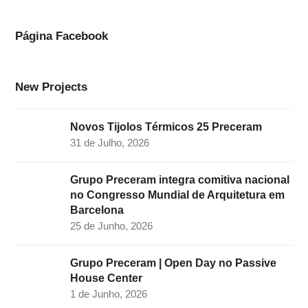
b
a
e
t
u
o
g
d
e
b
Página Facebook
o
r
I
r
e
k
a
n
New Projects
m
Novos Tijolos Térmicos 25 Preceram
31 de Julho, 2026
Grupo Preceram integra comitiva nacional
no Congresso Mundial de Arquitetura em
Barcelona
25 de Junho, 2026
Grupo Preceram | Open Day no Passive
House Center
1 de Junho, 2026