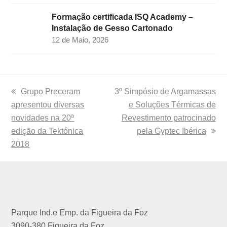
Formação certificada ISQ Academy –
Instalação de Gesso Cartonado
12 de Maio, 2026
previous
Grupo Preceram
next
3º Simpósio de Argamassas
apresentou diversas
post:
post:
e Soluções Térmicas de
novidades na 20ª
Revestimento patrocinado
edição da Tektónica
pela Gyptec Ibérica
2018
Parque Ind.e Emp. da Figueira da Foz
3090-380 Figueira da Foz