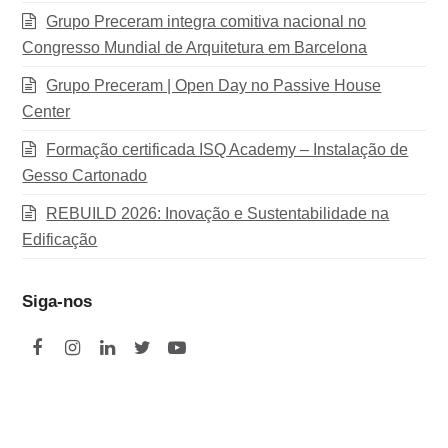
Grupo Preceram integra comitiva nacional no
Congresso Mundial de Arquitetura em Barcelona
Grupo Preceram | Open Day no Passive House
Center
Formação certificada ISQ Academy – Instalação de
Gesso Cartonado
REBUILD 2026: Inovação e Sustentabilidade na
Edificação
Siga-nos
F
I
L
T
Y
a
n
i
w
o
c
s
n
i
u
e
t
k
t
t