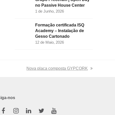
no Passive House Center
1 de Junho, 2026
Formação certificada ISQ
Academy – Instalação de
Gesso Cartonado
12 de Maio, 2026
next
Nova placa composta GYPCORK
post:
iga-nos
Facebook
Instagram
Linkedin
Twitter
Youtube