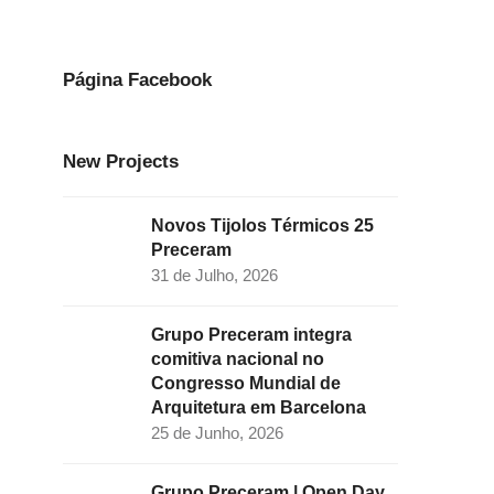
e
t
k
t
t
b
a
e
t
u
o
g
d
e
b
Página Facebook
o
r
I
r
e
k
a
n
New Projects
m
Novos Tijolos Térmicos 25
Preceram
31 de Julho, 2026
Grupo Preceram integra
comitiva nacional no
Congresso Mundial de
Arquitetura em Barcelona
25 de Junho, 2026
Grupo Preceram | Open Day