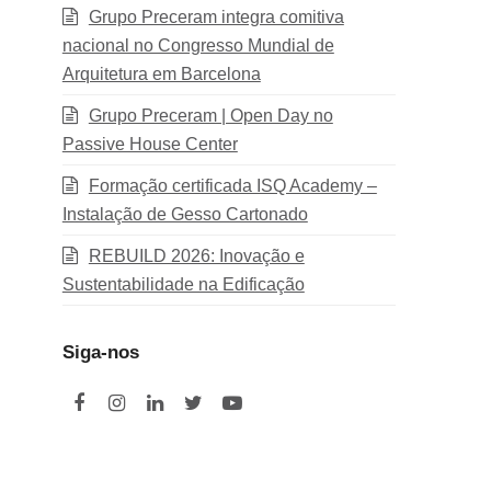
Grupo Preceram integra comitiva
nacional no Congresso Mundial de
Arquitetura em Barcelona
Grupo Preceram | Open Day no
Passive House Center
Formação certificada ISQ Academy –
Instalação de Gesso Cartonado
REBUILD 2026: Inovação e
Sustentabilidade na Edificação
Siga-nos
F
I
L
T
Y
a
n
i
w
o
c
s
n
i
u