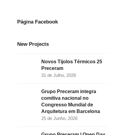
e
t
k
t
t
b
a
e
t
u
o
g
d
e
b
Página Facebook
o
r
I
r
e
k
a
n
New Projects
m
Novos Tijolos Térmicos 25
Preceram
31 de Julho, 2026
Grupo Preceram integra
comitiva nacional no
Congresso Mundial de
Arquitetura em Barcelona
25 de Junho, 2026
Grupo Preceram | Open Day