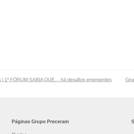
eis | 1º FÓRUM SABIA QUE… há desafios emergentes
nex
Gru
post
Páginas Grupo Preceram
S