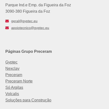
Parque Ind.e Emp. da Figueira da Foz
3090-380 Figueira da Foz
geral@gyptec.eu
apoiotecnico@gyptec.eu
Páginas Grupo Preceram
Gyptec
Nexclay
Preceram
Preceram Norte
Só Argilas
Volcalis
Soluções para Construção