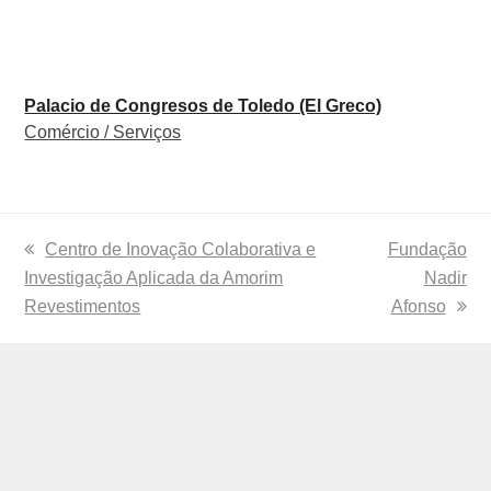
Palacio de Congresos de Toledo (El Greco)
Comércio / Serviços
previous
Centro de Inovação Colaborativa e
next
Fundação
Investigação Aplicada da Amorim
post:
post:
Nadir
Revestimentos
Afonso