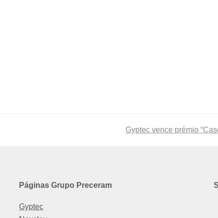
next
Gyptec vence prémio “Caso
post:
Páginas Grupo Preceram
S
Gyptec