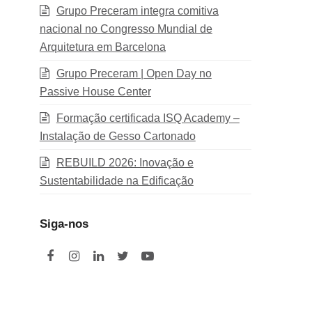
Grupo Preceram integra comitiva
nacional no Congresso Mundial de
Arquitetura em Barcelona
Grupo Preceram | Open Day no
Passive House Center
Formação certificada ISQ Academy –
Instalação de Gesso Cartonado
REBUILD 2026: Inovação e
Sustentabilidade na Edificação
Siga-nos
F
I
L
T
Y
a
n
i
w
o
c
s
n
i
u