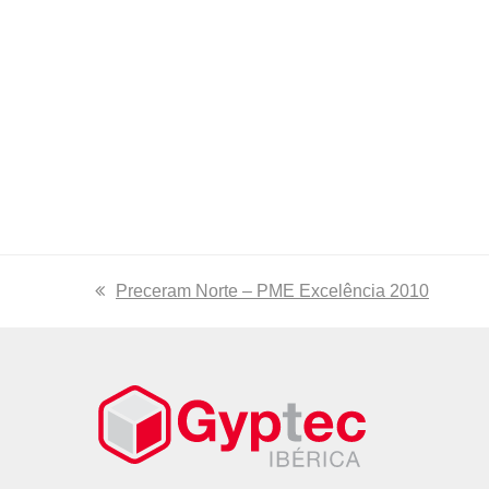
previous
Preceram Norte – PME Excelência 2010
post: