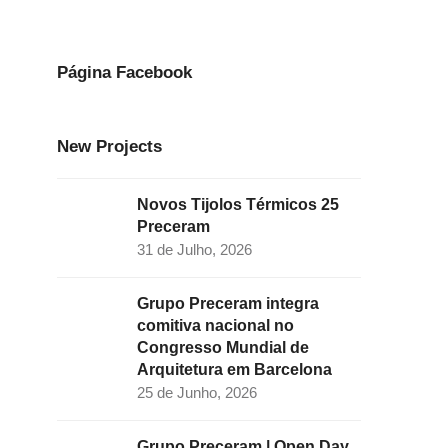
e
t
k
t
t
b
a
e
t
u
o
g
d
e
b
Página Facebook
o
r
I
r
e
k
a
n
New Projects
m
Novos Tijolos Térmicos 25
Preceram
31 de Julho, 2026
Grupo Preceram integra
comitiva nacional no
Congresso Mundial de
Arquitetura em Barcelona
25 de Junho, 2026
Grupo Preceram | Open Day