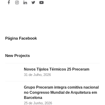
F
I
L
T
Y
a
n
i
w
o
c
s
n
i
u
e
t
k
t
t
b
a
e
t
u
o
g
d
e
b
Página Facebook
o
r
I
r
e
k
a
n
New Projects
m
Novos Tijolos Térmicos 25 Preceram
31 de Julho, 2026
Grupo Preceram integra comitiva nacional
no Congresso Mundial de Arquitetura em
Barcelona
25 de Junho, 2026