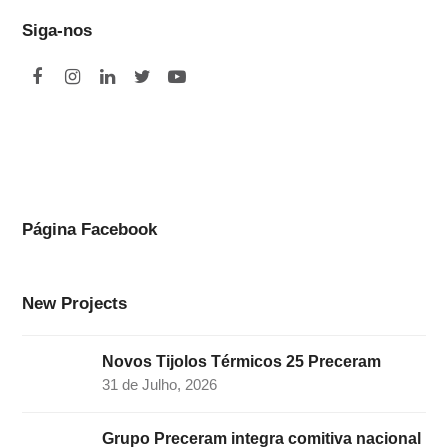
Siga-nos
F
I
L
T
Y
a
n
i
w
o
c
s
n
i
u
e
t
k
t
t
b
a
e
t
u
o
g
d
e
b
Página Facebook
o
r
I
r
e
k
a
n
New Projects
m
Novos Tijolos Térmicos 25 Preceram
31 de Julho, 2026
Grupo Preceram integra comitiva nacional