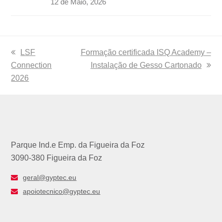
12 de Maio, 2026
previous
LSF
next
Formação certificada ISQ Academy –
Connection
post:
post:
Instalação de Gesso Cartonado
2026
Parque Ind.e Emp. da Figueira da Foz
3090-380 Figueira da Foz
geral@gyptec.eu
apoiotecnico@gyptec.eu