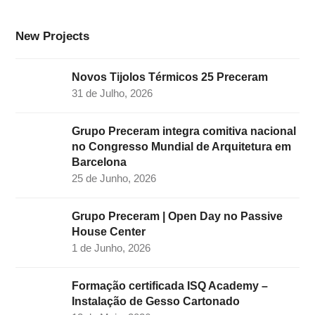
o
r
I
r
e
k
a
n
New Projects
m
Novos Tijolos Térmicos 25 Preceram
31 de Julho, 2026
Grupo Preceram integra comitiva nacional
no Congresso Mundial de Arquitetura em
Barcelona
25 de Junho, 2026
Grupo Preceram | Open Day no Passive
House Center
1 de Junho, 2026
Formação certificada ISQ Academy –
Instalação de Gesso Cartonado