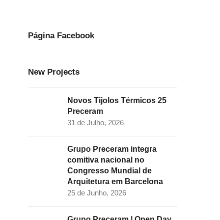
e
t
k
t
t
b
a
e
t
u
o
g
d
e
b
Página Facebook
o
r
I
r
e
k
a
n
New Projects
m
Novos Tijolos Térmicos 25
Preceram
31 de Julho, 2026
Grupo Preceram integra
comitiva nacional no
Congresso Mundial de
Arquitetura em Barcelona
25 de Junho, 2026
Grupo Preceram | Open Day