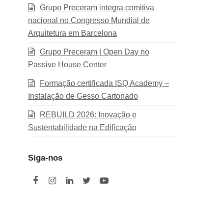
Grupo Preceram integra comitiva
nacional no Congresso Mundial de
Arquitetura em Barcelona
Grupo Preceram | Open Day no
Passive House Center
Formação certificada ISQ Academy –
Instalação de Gesso Cartonado
REBUILD 2026: Inovação e
Sustentabilidade na Edificação
Siga-nos
F
I
L
T
Y
a
n
i
w
o
c
s
n
i
u