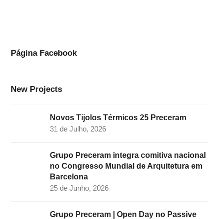
c
s
n
i
u
e
t
k
t
t
b
a
e
t
u
o
g
d
e
b
Página Facebook
o
r
I
r
e
k
a
n
New Projects
m
Novos Tijolos Térmicos 25 Preceram
31 de Julho, 2026
Grupo Preceram integra comitiva nacional
no Congresso Mundial de Arquitetura em
Barcelona
25 de Junho, 2026
Grupo Preceram | Open Day no Passive