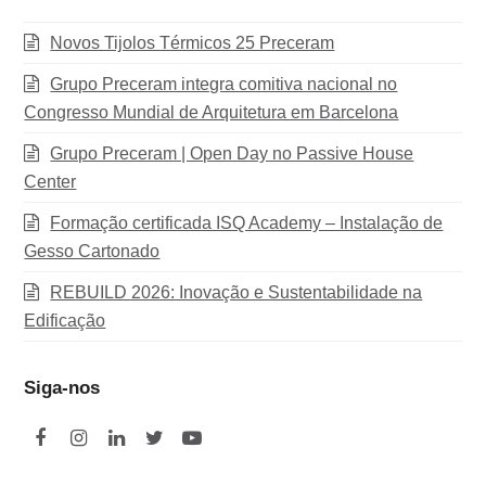
Novos Tijolos Térmicos 25 Preceram
Grupo Preceram integra comitiva nacional no
Congresso Mundial de Arquitetura em Barcelona
Grupo Preceram | Open Day no Passive House
Center
Formação certificada ISQ Academy – Instalação de
Gesso Cartonado
REBUILD 2026: Inovação e Sustentabilidade na
Edificação
Siga-nos
F
I
L
T
Y
a
n
i
w
o