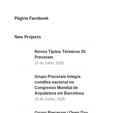
e
t
k
t
t
b
a
e
t
u
o
g
d
e
b
Página Facebook
o
r
I
r
e
k
a
n
New Projects
m
Novos Tijolos Térmicos 25
Preceram
31 de Julho, 2026
Grupo Preceram integra
comitiva nacional no
Congresso Mundial de
Arquitetura em Barcelona
25 de Junho, 2026
Grupo Preceram | Open Day