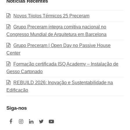
Notícias Recentes
Novos Tijolos Térmicos 25 Preceram
Grupo Preceram integra comitiva nacional no
Congresso Mundial de Arquitetura em Barcelona
Grupo Preceram | Open Day no Passive House
Center
Formação certificada ISQ Academy – Instalação de
Gesso Cartonado
REBUILD 2026: Inovação e Sustentabilidade na
Edificação
Siga-nos
F
I
L
T
Y