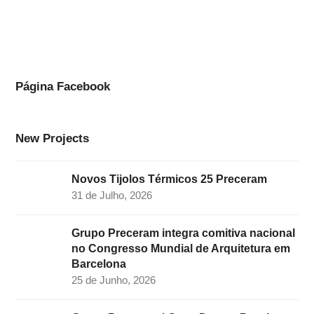
a
n
i
w
o
c
s
n
i
u
e
t
k
t
t
b
a
e
t
u
o
g
d
e
b
Página Facebook
o
r
I
r
e
k
a
n
New Projects
m
Novos Tijolos Térmicos 25 Preceram
31 de Julho, 2026
Grupo Preceram integra comitiva nacional
no Congresso Mundial de Arquitetura em
Barcelona
25 de Junho, 2026