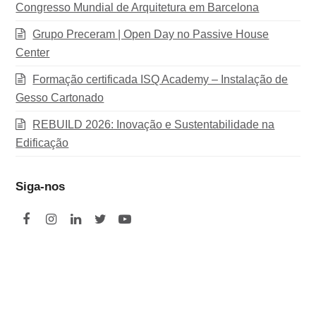
Congresso Mundial de Arquitetura em Barcelona
Grupo Preceram | Open Day no Passive House
Center
Formação certificada ISQ Academy – Instalação de
Gesso Cartonado
REBUILD 2026: Inovação e Sustentabilidade na
Edificação
Siga-nos
F
I
L
T
Y
a
n
i
w
o
c
s
n
i
u
e
t
k
t
t
b
a
e
t
u