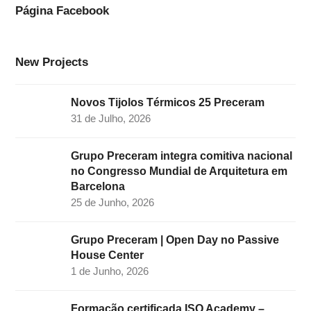
o
g
d
e
b
Página Facebook
o
r
I
r
e
k
a
n
New Projects
m
Novos Tijolos Térmicos 25 Preceram
31 de Julho, 2026
Grupo Preceram integra comitiva nacional
no Congresso Mundial de Arquitetura em
Barcelona
25 de Junho, 2026
Grupo Preceram | Open Day no Passive
House Center
1 de Junho, 2026
Formação certificada ISQ Academy –