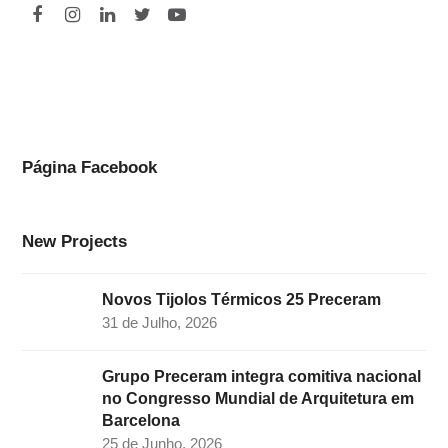
F
I
L
T
Y
a
n
i
w
o
c
s
n
i
u
e
t
k
t
t
b
a
e
t
u
o
g
d
e
b
Página Facebook
o
r
I
r
e
k
a
n
New Projects
m
Novos Tijolos Térmicos 25 Preceram
31 de Julho, 2026
Grupo Preceram integra comitiva nacional
no Congresso Mundial de Arquitetura em
Barcelona
25 de Junho, 2026