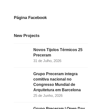
e
t
k
t
t
b
a
e
t
u
o
g
d
e
b
Página Facebook
o
r
I
r
e
k
a
n
New Projects
m
Novos Tijolos Térmicos 25
Preceram
31 de Julho, 2026
Grupo Preceram integra
comitiva nacional no
Congresso Mundial de
Arquitetura em Barcelona
25 de Junho, 2026
Grupo Preceram | Open Day