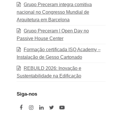
Grupo Preceram integra comitiva
nacional no Congresso Mundial de
Arquitetura em Barcelona
Grupo Preceram | Open Day no
Passive House Center
Formação certificada ISQ Academy –
Instalação de Gesso Cartonado
REBUILD 2026: Inovação e
Sustentabilidade na Edificação
Siga-nos
F
I
L
T
Y
a
n
i
w
o
c
s
n
i
u