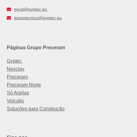
geral@gyptec.eu
apoiotecnico@gyptec.eu
Páginas Grupo Preceram
Gyptec
Nexclay
Preceram
Preceram Norte
Só Argilas
Volcalis
Soluções para Construção