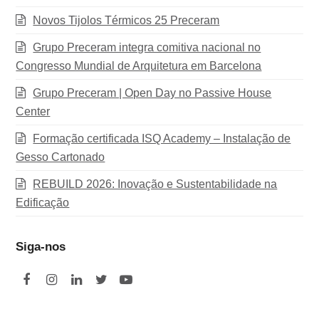
Novos Tijolos Térmicos 25 Preceram
Grupo Preceram integra comitiva nacional no
Congresso Mundial de Arquitetura em Barcelona
Grupo Preceram | Open Day no Passive House
Center
Formação certificada ISQ Academy – Instalação de
Gesso Cartonado
REBUILD 2026: Inovação e Sustentabilidade na
Edificação
Siga-nos
F
I
L
T
Y
a
n
i
w
o