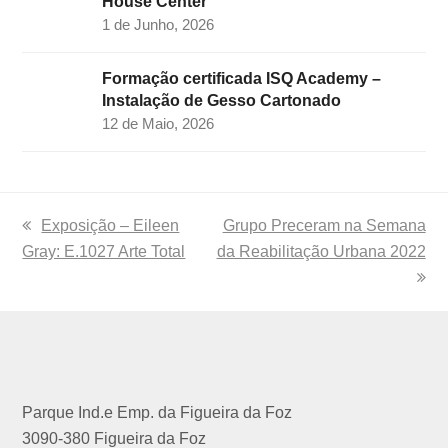
House Center
1 de Junho, 2026
Formação certificada ISQ Academy –
Instalação de Gesso Cartonado
12 de Maio, 2026
previous
Exposição – Eileen
next
Grupo Preceram na Semana
Gray: E.1027 Arte Total
post:
da Reabilitação Urbana 2022
post:
Parque Ind.e Emp. da Figueira da Foz
3090-380 Figueira da Foz