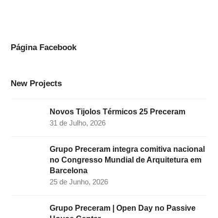
c
s
n
i
u
e
t
k
t
t
b
a
e
t
u
o
g
d
e
b
Página Facebook
o
r
I
r
e
k
a
n
New Projects
m
Novos Tijolos Térmicos 25 Preceram
31 de Julho, 2026
Grupo Preceram integra comitiva nacional
no Congresso Mundial de Arquitetura em
Barcelona
25 de Junho, 2026
Grupo Preceram | Open Day no Passive