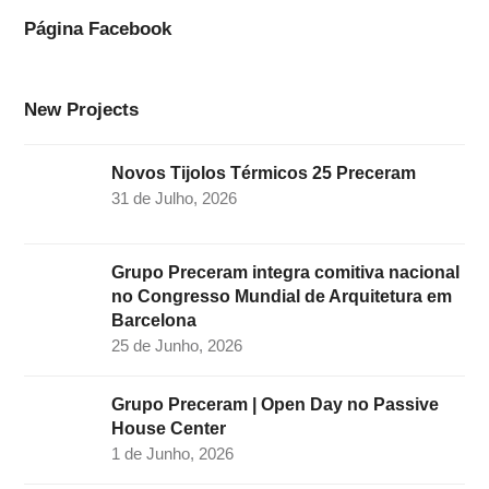
o
g
d
e
b
Página Facebook
o
r
I
r
e
k
a
n
New Projects
m
Novos Tijolos Térmicos 25 Preceram
31 de Julho, 2026
Grupo Preceram integra comitiva nacional
no Congresso Mundial de Arquitetura em
Barcelona
25 de Junho, 2026
Grupo Preceram | Open Day no Passive
House Center
1 de Junho, 2026