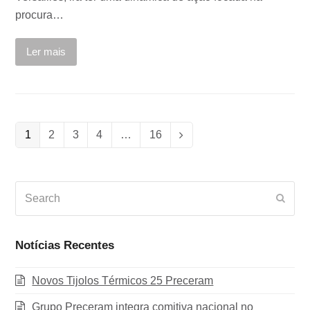
procura…
Ler mais
Page
1
Page
2
Page
3
Page
4
…
Page
16
Next
Search
Subm
Notícias Recentes
Novos Tijolos Térmicos 25 Preceram
Grupo Preceram integra comitiva nacional no