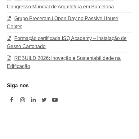
Congresso Mundial de Arquitetura em Barcelona
Grupo Preceram | Open Day no Passive House
Center
Formação certificada ISQ Academy – Instalação de
Gesso Cartonado
REBUILD 2026: Inovação e Sustentabilidade na
Edificação
Siga-nos
F
I
L
T
Y
a
n
i
w
o
c
s
n
i
u
e
t
k
t
t
b
a
e
t
u