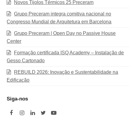
Novos Tijolos Térmicos 25 Preceram
Grupo Preceram integra comitiva nacional no
Congresso Mundial de Arquitetura em Barcelona
Grupo Preceram | Open Day no Passive House
Center
Formação certificada ISQ Academy – Instalação de
Gesso Cartonado
REBUILD 2026: Inovação e Sustentabilidade na
Edificação
Siga-nos
F
I
L
T
Y
a
n
i
w
o
c
s
n
i
u