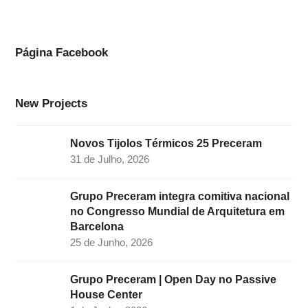
e
t
k
t
t
b
a
e
t
u
o
g
d
e
b
Página Facebook
o
r
I
r
e
k
a
n
New Projects
m
Novos Tijolos Térmicos 25 Preceram
31 de Julho, 2026
Grupo Preceram integra comitiva nacional
no Congresso Mundial de Arquitetura em
Barcelona
25 de Junho, 2026
Grupo Preceram | Open Day no Passive
House Center