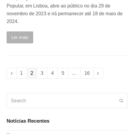
Popular, em Lisboa, abre ao público no dia 29 de
novembro de 2023 e irá permanecer até 18 de maio de
2024.
Ler mais
Page
1
Page
2
Page
3
Page
4
Page
5
…
Page
16
Previous
Next
Search
Subm
Notícias Recentes