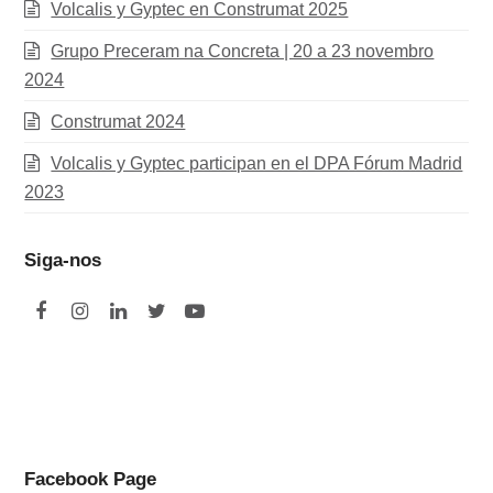
Volcalis y Gyptec en Construmat 2025
Grupo Preceram na Concreta | 20 a 23 novembro
2024
Construmat 2024
Volcalis y Gyptec participan en el DPA Fórum Madrid
2023
Siga-nos
F
I
L
T
Y
a
n
i
w
o
c
s
n
i
u
e
t
k
t
t
b
a
e
t
u
o
g
d
e
b
Facebook Page