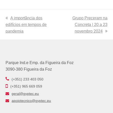
previous
A importância dos
next
Grupo Preceram na
edifícios em tempos de
post:
post:
Concreta | 20 a 23
pandemia
novembro 2024
Parque Ind.e Emp. da Figueira da Foz
3090-380 Figueira da Foz
(+351) 233 403 050
(+351) 965 669 059
geral@gyptec.eu
apoiotecnico@gyptec.eu