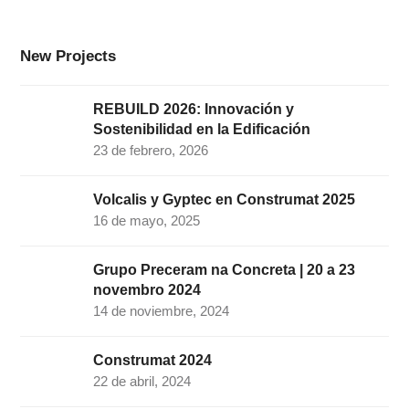
o
r
I
r
e
k
a
n
New Projects
m
REBUILD 2026: Innovación y
Sostenibilidad en la Edificación
23 de febrero, 2026
Volcalis y Gyptec en Construmat 2025
16 de mayo, 2025
Grupo Preceram na Concreta | 20 a 23
novembro 2024
14 de noviembre, 2024
Construmat 2024
22 de abril, 2024