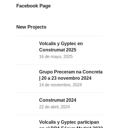
o
g
d
e
b
Facebook Page
o
r
I
r
e
k
a
n
New Projects
m
Volcalis y Gyptec en
Construmat 2025
16 de mayo, 2025
Grupo Preceram na Concreta
| 20 a 23 novembro 2024
14 de noviembre, 2024
Construmat 2024
22 de abril, 2024
Volcalis y Gyptec participan