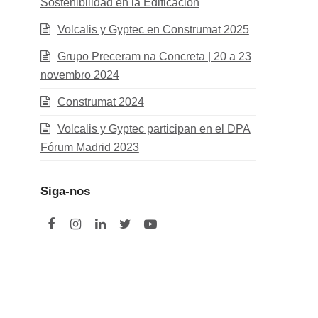
Sostenibilidad en la Edificación
Volcalis y Gyptec en Construmat 2025
Grupo Preceram na Concreta | 20 a 23
novembro 2024
Construmat 2024
Volcalis y Gyptec participan en el DPA
Fórum Madrid 2023
Siga-nos
F
I
L
T
Y
a
n
i
w
o
c
s
n
i
u
e
t
k
t
t
b
a
e
t
u