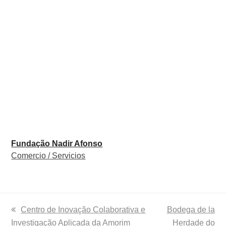
Fundação Nadir Afonso
Comercio / Servicios
previous
Centro de Inovação Colaborativa e
next
Bodega de la
Investigação Aplicada da Amorim
post:
post:
Herdade do