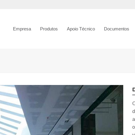
Empresa
Produtos
Apoio Técnico
Documentos
O
d
a
o
v