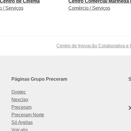
 Centro de Cinema
Centro Comercial Marineda 
 / Serviços
Comércio / Serviços
next
Centro de Inovação Colaborativa e
post:
Páginas Grupo Preceram
S
Gyptec
Nexclay
Preceram
Preceram Norte
Só Argilas
Volcalis