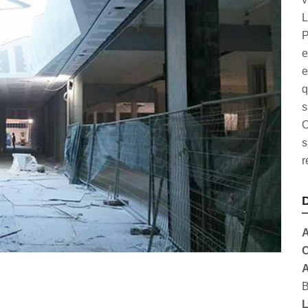
L
P
e
e
q
s
O
s
r
D
A
C
A
B
L