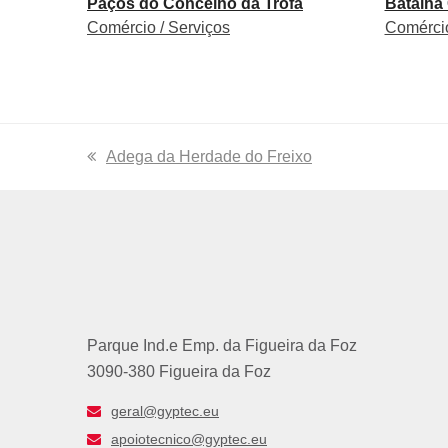
Paços do Concelho da Trofa
Batalha
Comércio / Serviços
Comércio
previous
Adega da Herdade do Freixo
post:
Parque Ind.e Emp. da Figueira da Foz
3090-380 Figueira da Foz
geral@gyptec.eu
apoiotecnico@gyptec.eu