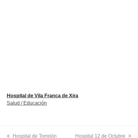
Hospital de Vila Franca de Xira
Salud / Educación
previous
Hospital de Torrejón
next
Hospital 12 de Octubre