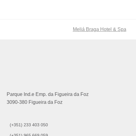
next
Meliá Braga Hotel & Spa
post:
Parque Ind.e Emp. da Figueira da Foz
3090-380 Figueira da Foz
(+351) 233 403 050
(+351) 965 669 059