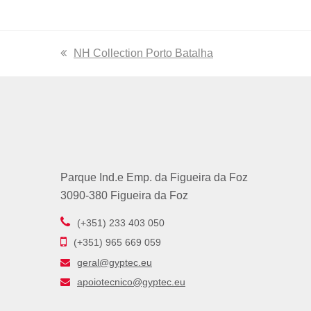
previous
NH Collection Porto Batalha
post:
Parque Ind.e Emp. da Figueira da Foz
3090-380 Figueira da Foz
(+351) 233 403 050
(+351) 965 669 059
geral@gyptec.eu
apoiotecnico@gyptec.eu