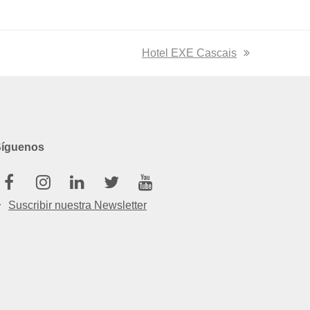
next
Hotel EXE Cascais
post:
Síguenos
Facebook
Instagram
Linkedin
Twitter
Youtube
Suscribir nuestra Newsletter