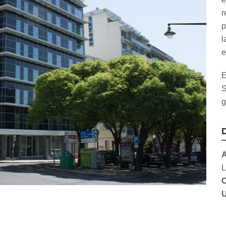
r
p
l
e
E
S
g
D
A
L
C
U