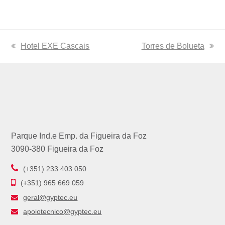
previous
Hotel EXE Cascais
next
Torres de Bolueta
post:
post:
Parque Ind.e Emp. da Figueira da Foz
3090-380 Figueira da Foz
(+351) 233 403 050
(+351) 965 669 059
geral@gyptec.eu
apoiotecnico@gyptec.eu