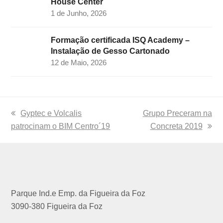
House Center
1 de Junho, 2026
Formação certificada ISQ Academy –
Instalação de Gesso Cartonado
12 de Maio, 2026
previous
Gyptec e Volcalis
next
Grupo Preceram na
patrocinam o BIM Centro´19
post:
post:
Concreta 2019
Parque Ind.e Emp. da Figueira da Foz
3090-380 Figueira da Foz