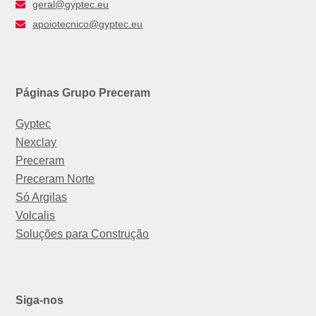
geral@gyptec.eu
apoiotecnico@gyptec.eu
Páginas Grupo Preceram
Gyptec
Nexclay
Preceram
Preceram Norte
Só Argilas
Volcalis
Soluções para Construção
Siga-nos