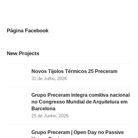
c
s
n
i
u
e
t
k
t
t
b
a
e
t
u
o
g
d
e
b
Página Facebook
o
r
I
r
e
k
a
n
New Projects
m
Novos Tijolos Térmicos 25 Preceram
31 de Julho, 2026
Grupo Preceram integra comitiva nacional
no Congresso Mundial de Arquitetura em
Barcelona
25 de Junho, 2026
Grupo Preceram | Open Day no Passive