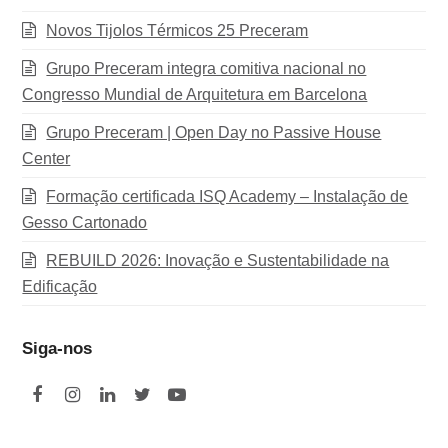
Novos Tijolos Térmicos 25 Preceram
Grupo Preceram integra comitiva nacional no
Congresso Mundial de Arquitetura em Barcelona
Grupo Preceram | Open Day no Passive House
Center
Formação certificada ISQ Academy – Instalação de
Gesso Cartonado
REBUILD 2026: Inovação e Sustentabilidade na
Edificação
Siga-nos
F
I
L
T
Y
a
n
i
w
o