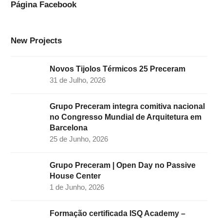
o
g
d
e
b
Página Facebook
o
r
I
r
e
k
a
n
New Projects
m
Novos Tijolos Térmicos 25 Preceram
31 de Julho, 2026
Grupo Preceram integra comitiva nacional
no Congresso Mundial de Arquitetura em
Barcelona
25 de Junho, 2026
Grupo Preceram | Open Day no Passive
House Center
1 de Junho, 2026
Formação certificada ISQ Academy –