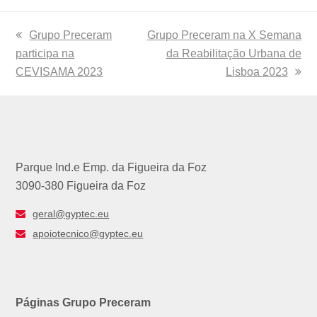
previous
Grupo Preceram
next
Grupo Preceram na X Semana
participa na
post:
post:
da Reabilitação Urbana de
CEVISAMA 2023
Lisboa 2023
Parque Ind.e Emp. da Figueira da Foz
3090-380 Figueira da Foz
geral@gyptec.eu
apoiotecnico@gyptec.eu
Páginas Grupo Preceram