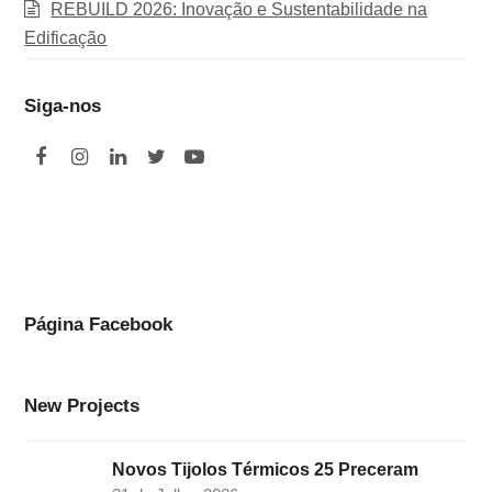
REBUILD 2026: Inovação e Sustentabilidade na
Edificação
Siga-nos
F
I
L
T
Y
a
n
i
w
o
c
s
n
i
u
e
t
k
t
t
b
a
e
t
u
o
g
d
e
b
Página Facebook
o
r
I
r
e
k
a
n
New Projects
m
Novos Tijolos Térmicos 25 Preceram