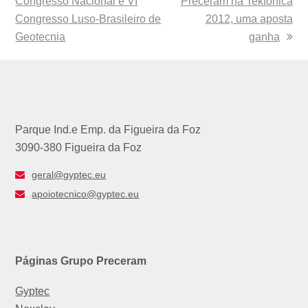
Congresso Nacional e VI
post:
Preceram na Tektónica
post:
Congresso Luso-Brasileiro de
2012, uma aposta
Geotecnia
ganha
Parque Ind.e Emp. da Figueira da Foz
3090-380 Figueira da Foz
geral@gyptec.eu
apoiotecnico@gyptec.eu
Páginas Grupo Preceram
Gyptec