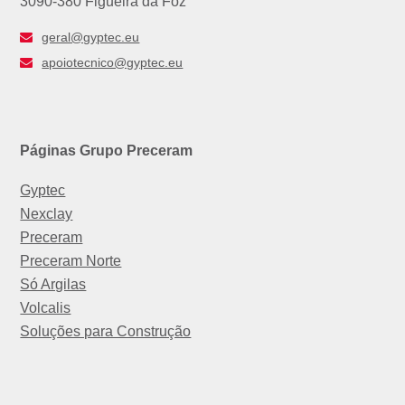
3090-380 Figueira da Foz
geral@gyptec.eu
apoiotecnico@gyptec.eu
Páginas Grupo Preceram
Gyptec
Nexclay
Preceram
Preceram Norte
Só Argilas
Volcalis
Soluções para Construção