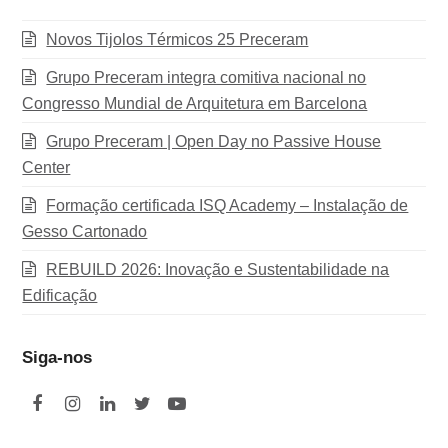
Novos Tijolos Térmicos 25 Preceram
Grupo Preceram integra comitiva nacional no
Congresso Mundial de Arquitetura em Barcelona
Grupo Preceram | Open Day no Passive House
Center
Formação certificada ISQ Academy – Instalação de
Gesso Cartonado
REBUILD 2026: Inovação e Sustentabilidade na
Edificação
Siga-nos
F
I
L
T
Y
a
n
i
w
o