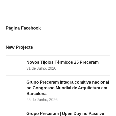
c
s
n
i
u
e
t
k
t
t
b
a
e
t
u
o
g
d
e
b
Página Facebook
o
r
I
r
e
k
a
n
New Projects
m
Novos Tijolos Térmicos 25 Preceram
31 de Julho, 2026
Grupo Preceram integra comitiva nacional
no Congresso Mundial de Arquitetura em
Barcelona
25 de Junho, 2026
Grupo Preceram | Open Day no Passive