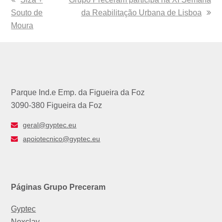
Souto de
post:
post:
da Reabilitação Urbana de Lisboa
Moura
Parque Ind.e Emp. da Figueira da Foz
3090-380 Figueira da Foz
geral@gyptec.eu
apoiotecnico@gyptec.eu
Páginas Grupo Preceram
Gyptec
Nexclay