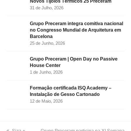
Novos Tijolos Térmicos 25 Preceram
31 de Julho, 2026
Grupo Preceram integra comitiva nacional
no Congresso Mundial de Arquitetura em
Barcelona
25 de Junho, 2026
Grupo Preceram | Open Day no Passive
House Center
1 de Junho, 2026
Formação certificada ISQ Academy –
Instalação de Gesso Cartonado
12 de Maio, 2026
previous
Siza +
next
Grupo Preceram participa na XI Semana