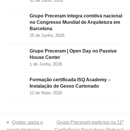
31 de Julho, 2026
Grupo Preceram integra comitiva nacional
no Congresso Mundial de Arquitetura em
Barcelona
25 de Junho, 2026
Grupo Preceram | Open Day no Passive
House Center
1 de Junho, 2026
Formação certificada ISQ Academy –
Instalação de Gesso Cartonado
12 de Maio, 2026
previous
Gyptec apoia o
next
Grupo Preceram participa na 11ª
evento Homeing
post:
Conferência Passivhaus Portugal
post: