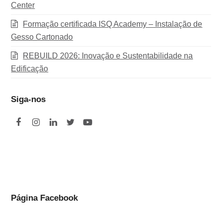
Center
Formação certificada ISQ Academy – Instalação de
Gesso Cartonado
REBUILD 2026: Inovação e Sustentabilidade na
Edificação
Siga-nos
F
I
L
T
Y
a
n
i
w
o
c
s
n
i
u
e
t
k
t
t
b
a
e
t
u
o
g
d
e
b
Página Facebook
o
r
I
r
e