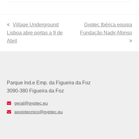
previous
Village Underground
next
Gyptec Ibérica equipa
Lisboa abre portas a 9 de
post:
Fundação Nadir Afonso
post:
Abril
Parque Ind.e Emp. da Figueira da Foz
3090-380 Figueira da Foz
geral@gyptec.eu
apoiotecnico@gyptec.eu