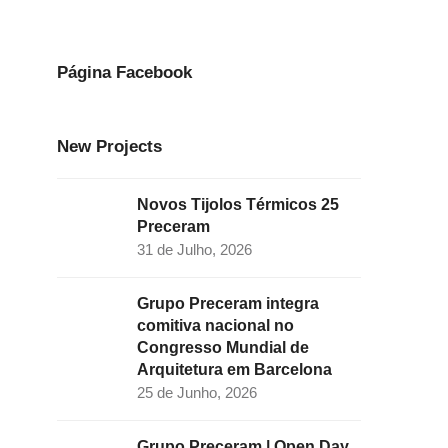
e
t
k
t
t
b
a
e
t
u
o
g
d
e
b
Página Facebook
o
r
I
r
e
k
a
n
New Projects
m
Novos Tijolos Térmicos 25
Preceram
31 de Julho, 2026
Grupo Preceram integra
comitiva nacional no
Congresso Mundial de
Arquitetura em Barcelona
25 de Junho, 2026
Grupo Preceram | Open Day