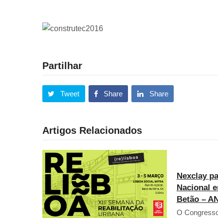
Partilhar
Tweet
Share
Share
Artigos Relacionados
Nexclay p
Nacional e
Betão – A
O Congresso