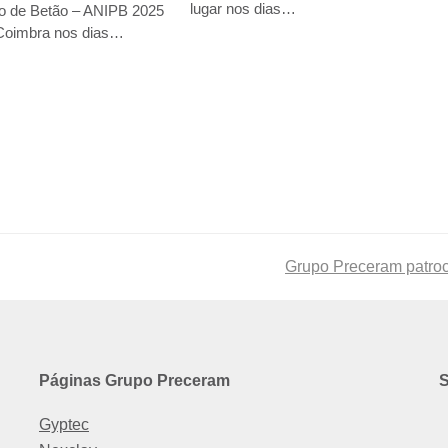
lugar nos dias…
ão de Betão – ANIPB 2025
Coimbra nos dias…
next
Grupo Preceram patroc
post:
Páginas Grupo Preceram
S
Gyptec