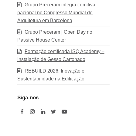
Grupo Preceram integra comitiva
nacional no Congresso Mundial de
Arquitetura em Barcelona
Grupo Preceram | Open Day no
Passive House Center
Formação certificada ISQ Academy –
Instalação de Gesso Cartonado
REBUILD 2026: Inovação e
Sustentabilidade na Edificação
Siga-nos
F
I
L
T
Y
a
n
i
w
o
c
s
n
i
u