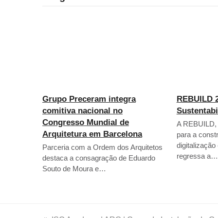
Grupo Preceram integra
REBUILD 2
comitiva nacional no
Sustentabi
Congresso Mundial de
A REBUILD, f
Arquitetura em Barcelona
para a constr
digitalização
Parceria com a Ordem dos Arquitetos
regressa a…
destaca a consagração de Eduardo
Souto de Moura e…