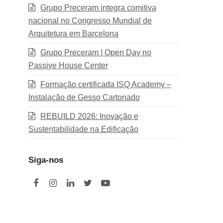
Grupo Preceram integra comitiva
nacional no Congresso Mundial de
Arquitetura em Barcelona
Grupo Preceram | Open Day no
Passive House Center
Formação certificada ISQ Academy –
Instalação de Gesso Cartonado
REBUILD 2026: Inovação e
Sustentabilidade na Edificação
Siga-nos
F
I
L
T
Y
a
n
i
w
o
c
s
n
i
u