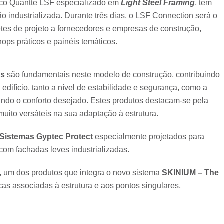
ico
Quantte LSF
especializado em
Light Steel Framing
, tem
ão industrializada. Durante três dias, o LSF Connection será o
etes de projeto a fornecedores e empresas de construção,
ops práticos e painéis temáticos.
is
são fundamentais neste modelo de construção, contribuindo
ifício, tanto a nível de estabilidade e segurança, como a
nando o conforto desejado. Estes produtos destacam-se pela
muito versáteis na sua adaptação à estrutura.
Sistemas Gyptec Protect
especialmente projetados para
com fachadas leves industrializadas.
, um dos produtos que integra o novo sistema
SKINIUM – The
icas associadas à estrutura e aos pontos singulares,