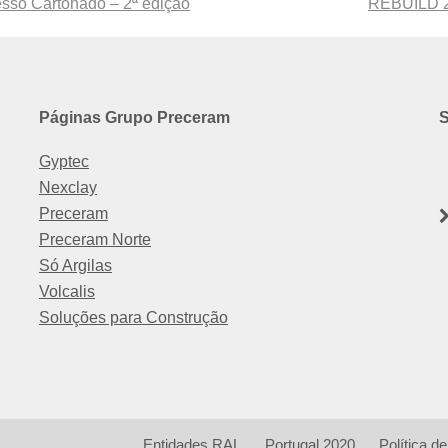
sso Cartonado – 2ª edição
next
REBUILD 20
post:
Páginas Grupo Preceram
S
Gyptec
Nexclay
Preceram
Preceram Norte
Só Argilas
Volcalis
Soluções para Construção
Entidades RAL
Portugal 2020
Política d