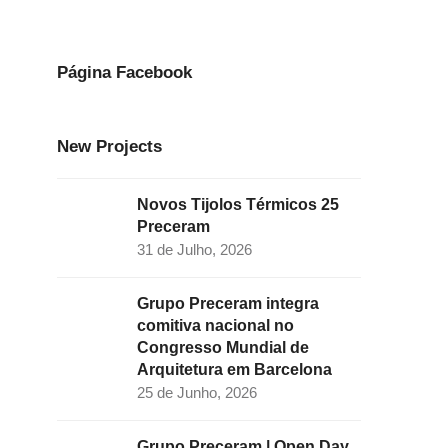
e
t
k
t
t
b
a
e
t
u
o
g
d
e
b
Página Facebook
o
r
I
r
e
k
a
n
New Projects
m
Novos Tijolos Térmicos 25
Preceram
31 de Julho, 2026
Grupo Preceram integra
comitiva nacional no
Congresso Mundial de
Arquitetura em Barcelona
25 de Junho, 2026
Grupo Preceram | Open Day