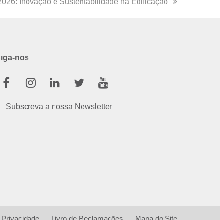
26: Inovação e Sustentabilidade na Edificação
iga-nos
Facebook
Instagram
Linkedin
Twitter
Youtube
Subscreva a nossa Newsletter
e Privacidade
Livro de Reclamações
Mapa do Site