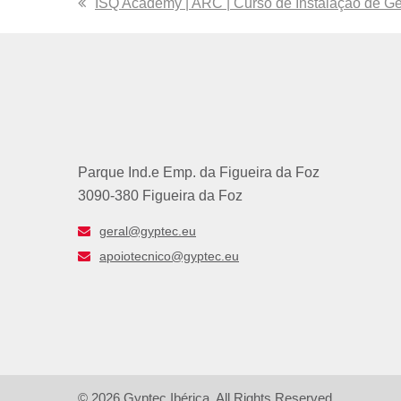
previous
ISQ Academy | ARC | Curso de Instalação de Ge
post:
Parque Ind.e Emp. da Figueira da Foz
3090-380 Figueira da Foz
geral@gyptec.eu
apoiotecnico@gyptec.eu
© 2026 Gyptec Ibérica. All Rights Reserved.