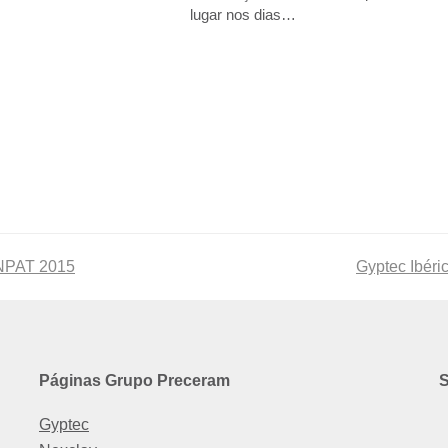
lugar nos dias…
ONPAT 2015
next
Gyptec Ibéri
post:
Páginas Grupo Preceram
S
Gyptec