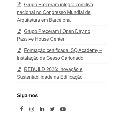
Grupo Preceram integra comitiva
nacional no Congresso Mundial de
Arquitetura em Barcelona
Grupo Preceram | Open Day no
Passive House Center
Formação certificada ISQ Academy –
Instalação de Gesso Cartonado
REBUILD 2026: Inovação e
Sustentabilidade na Edificação
Siga-nos
F
I
L
T
Y
a
n
i
w
o
c
s
n
i
u