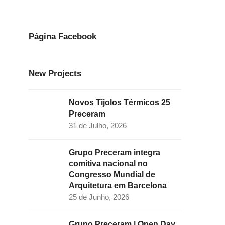
e
t
k
t
t
b
a
e
t
u
o
g
d
e
b
Página Facebook
o
r
I
r
e
k
a
n
New Projects
m
Novos Tijolos Térmicos 25
Preceram
31 de Julho, 2026
Grupo Preceram integra
comitiva nacional no
Congresso Mundial de
Arquitetura em Barcelona
25 de Junho, 2026
Grupo Preceram | Open Day