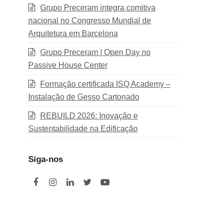
Grupo Preceram integra comitiva
nacional no Congresso Mundial de
Arquitetura em Barcelona
Grupo Preceram | Open Day no
Passive House Center
Formação certificada ISQ Academy –
Instalação de Gesso Cartonado
REBUILD 2026: Inovação e
Sustentabilidade na Edificação
Siga-nos
F
I
L
T
Y
a
n
i
w
o
c
s
n
i
u