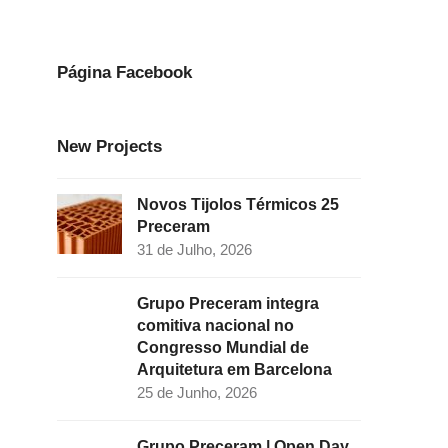
e
t
k
t
t
b
a
e
t
u
o
g
d
e
b
Página Facebook
o
r
I
r
e
k
a
n
New Projects
m
Novos Tijolos Térmicos 25
Preceram
31 de Julho, 2026
Grupo Preceram integra
comitiva nacional no
Congresso Mundial de
Arquitetura em Barcelona
25 de Junho, 2026
Grupo Preceram | Open Day