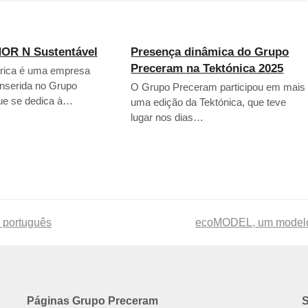
OR N Sustentável
Presença dinâmica do Grupo
Preceram na Tektónica 2025
érica é uma empresa
inserida no Grupo
O Grupo Preceram participou em mais
ue se dedica à…
uma edição da Tektónica, que teve
lugar nos dias…
 português
next
ecoMODEL, um modelo d
post:
Páginas Grupo Preceram
S