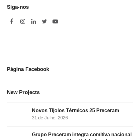
Siga-nos
F
I
L
T
Y
a
n
i
w
o
c
s
n
i
u
e
t
k
t
t
b
a
e
t
u
o
g
d
e
b
Página Facebook
o
r
I
r
e
k
a
n
New Projects
m
Novos Tijolos Térmicos 25 Preceram
31 de Julho, 2026
Grupo Preceram integra comitiva nacional